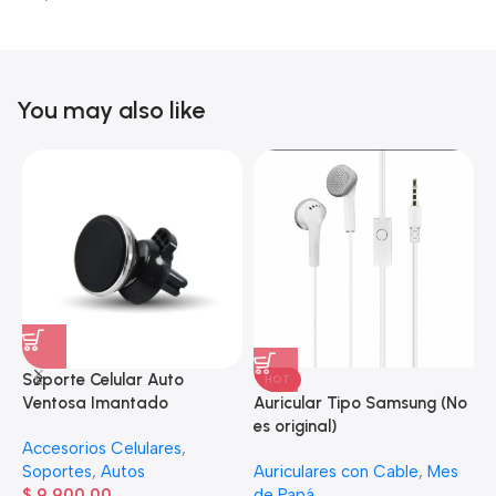
You may also like
Soporte Celular Auto
HOT
S
Auricular Tipo Samsung (No
Ventosa Imantado
S
es original)
Accesorios Celulares
,
A
Auriculares con Cable
,
Mes
Soportes
,
Autos
$
de Papá
$
9.900,00