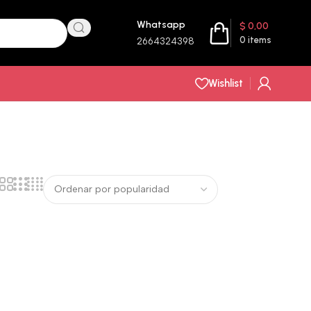
Whatsapp
$
0,00
0
items
2664324398
Wishlist