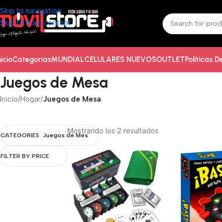
Skip to navigation
Skip to main content
nicio
Categorias
MUNDIAL
CELULARES NUEVOS
OUTLET
Políticas 
Juegos de Mesa
Inicio
/
Hogar
/
Juegos de Mesa
Mostrando los 2 resultados
CATEGORIES
Juegos de Mesa
FILTER BY PRICE