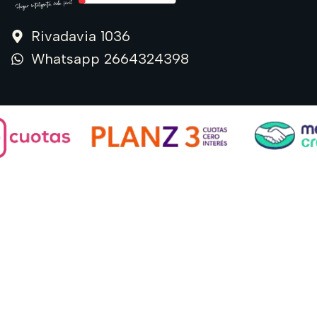
Rivadavia 1036
Whatsapp 2664324398