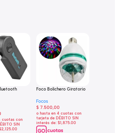
luetooth
Foco Bolichero Giratorio
Foco Bolichero Gir
5
Doble
Focos
$
7.500,00
Focos
0
$
9.200,00
o hasta en 4 cuotas con
tarjeta de DÉBITO SIN
4 cuotas con
o hasta en 4 cuotas
interés de: $1,875.00
DÉBITO SIN
tarjeta de DÉBITO 
 $2,125.00
interés de: $2,300.