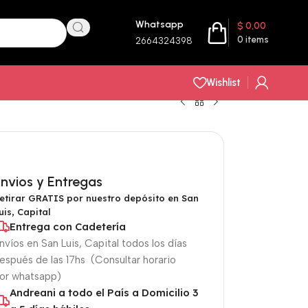
Whatsapp
$
0,00
0
items
2664324398
Wishlist
nvios y Entregas
etirar GRATIS por nuestro depósito en San
uis, Capital
Entrega con Cadetería
nvíos en San Luis, Capital todos los días
espués de las 17hs (Consultar horario
or whatsapp)
Andreani a todo el País a Domicilio 3