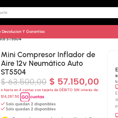
De Devolucion Y Garantías
Auto ST5504
Mini Compresor Inflador de
Aire 12v Neumático Auto
E
ST5504
R
$
57.150,00
$
63.500,00
L
o hasta en 4 cuotas con tarjeta de DÉBITO SIN interés de:
E
$14,287.50
d
Solo quedan 2 disponibles
p
Solo quedan 2 disponibles