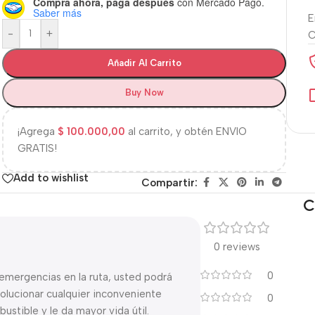
Compra ahora, paga después
con Mercado Pago.
Saber más
E
-
+
Añadir Al Carrito
Buy Now
¡Agrega
$
100.000,00
al carrito, y obtén ENVIO
GRATIS!
Add to wishlist
Compartir:
C
0 reviews
0
emergencias en la ruta, usted podrá
solucionar cualquier inconveniente
0
ustible y le da mayor vida útil.