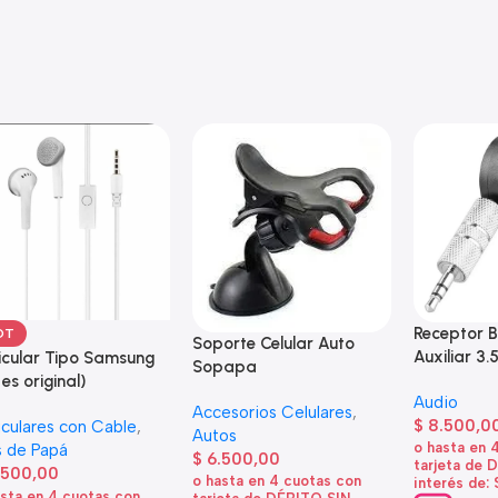
Receptor B
OT
Soporte Celular Auto
Auxiliar 3.
icular Tipo Samsung
Sopapa
 es original)
Audio
Accesorios Celulares
,
$
8.500,0
iculares con Cable
,
Autos
o hasta en 
 de Papá
$
6.500,00
tarjeta de 
.500,00
o hasta en 4 cuotas con
interés de:
asta en 4 cuotas con