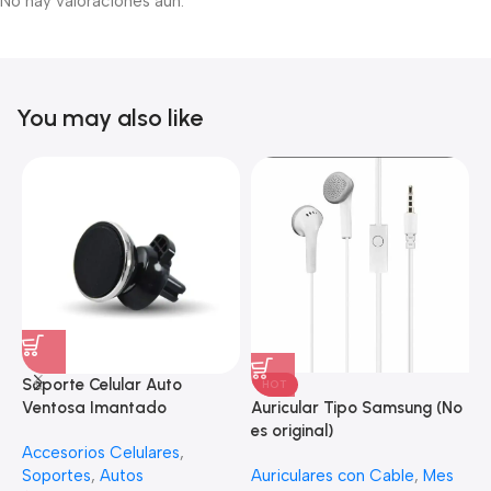
No hay valoraciones aún.
You may also like
Soporte Celular Auto
HOT
S
Auricular Tipo Samsung (No
Ventosa Imantado
S
es original)
Accesorios Celulares
,
A
Auriculares con Cable
,
Mes
Soportes
,
Autos
$