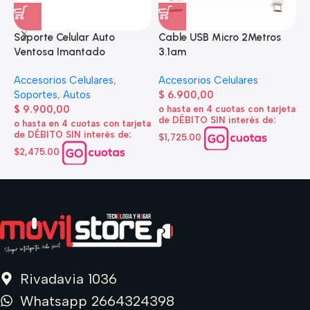
Soporte Celular Auto
Cable USB Micro 2Metros
A
Ventosa Imantado
3.1am
e
Accesorios Celulares
,
Accesorios Celulares
A
Soportes
,
Autos
$
6.900,00
d
$
9.900,00
o hasta en 4 cuotas con tarjeta
de DÉBITO SIN interés de:
$
o hasta en 4 cuotas con tarjeta
de DÉBITO SIN interés de:
$1,725.00
o
d
$2,475.00
$
Rivadavia 1036
Whatsapp 2664324398