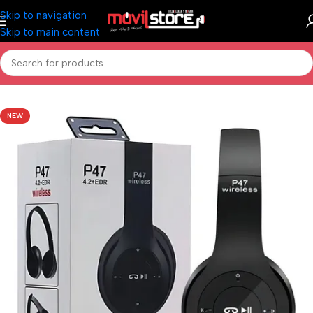
Skip to navigation
Skip to main content
Inicio
/
Audio
/
Auriculares Bluetooth
/
Auricular Bluetooth Vincha
NEW