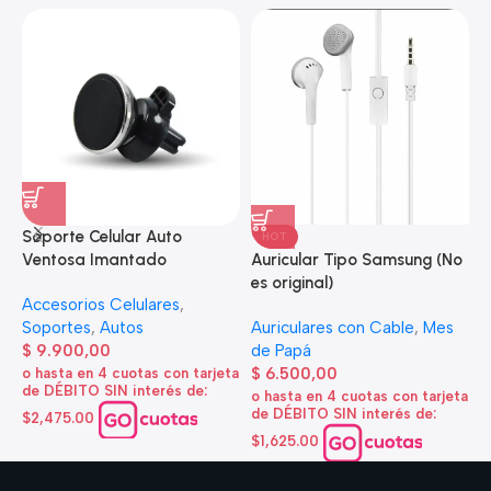
Soporte Celular Auto
HOT
S
Auricular Tipo Samsung (No
Ventosa Imantado
S
es original)
Accesorios Celulares
,
A
Auriculares con Cable
,
Mes
Soportes
,
Autos
$
de Papá
$
9.900,00
o
$
6.500,00
o hasta en 4 cuotas con tarjeta
d
de DÉBITO SIN interés de:
o hasta en 4 cuotas con tarjeta
$
de DÉBITO SIN interés de:
$2,475.00
$1,625.00