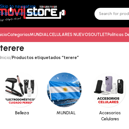
Skip to navigation
Skip to main content
nicio
Categorias
MUNDIAL
CELULARES NUEVOS
OUTLET
Políticas 
terere
Inicio
/
Productos etiquetados “terere”
Belleza
MUNDIAL
Accesorios
Celulares