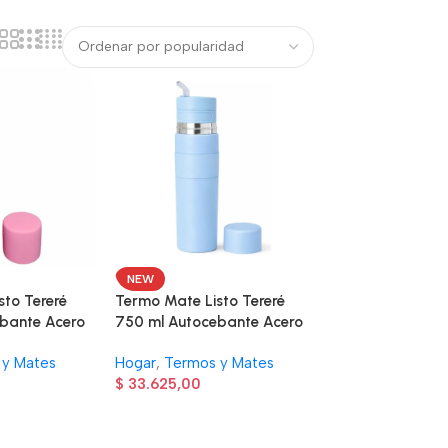
NEW
sto Tereré
Termo Mate Listo Tereré
bante Acero
750 ml Autocebante Acero
osa
Inoxidable – Celeste
 y Mates
Hogar
,
Termos y Mates
$
33.625,00