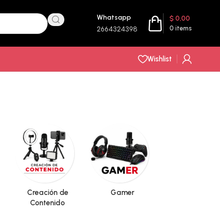
Whatsapp
$
0,00
0
items
2664324398
Wishlist
Creación de
Gamer
Hogar
Contenido