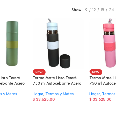
Show
9
12
18
24
NEW
NEW
isto Tereré
Termo Mate Listo Tereré
Termo Mate Li
cebante Acero
750 ml Autocebante Acero
750 ml Autoce
 Verde
Inoxidable – Negro
Inoxidable – R
s y Mates
Hogar
,
Termos y Mates
Hogar
,
Termos
$
33.625,00
$
33.625,00