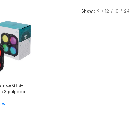
Show
9
12
18
24
atnice GTS-
th 3 pulgadas
tes