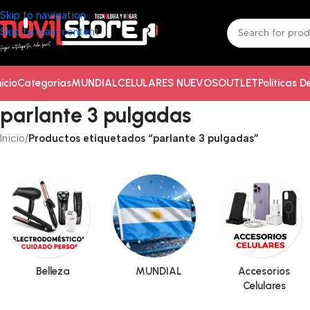
Skip to navigation
Skip to main content
nicio
Categorias
MUNDIAL
CELULARES NUEVOS
OUTLET
Políticas 
parlante 3 pulgadas
Inicio
/
Productos etiquetados “parlante 3 pulgadas”
Belleza
MUNDIAL
Accesorios
Celulares