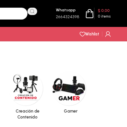
Whatsapp
$
0,00
0
items
2664324398
Wishlist
Creación de
Gamer
Hogar
Contenido