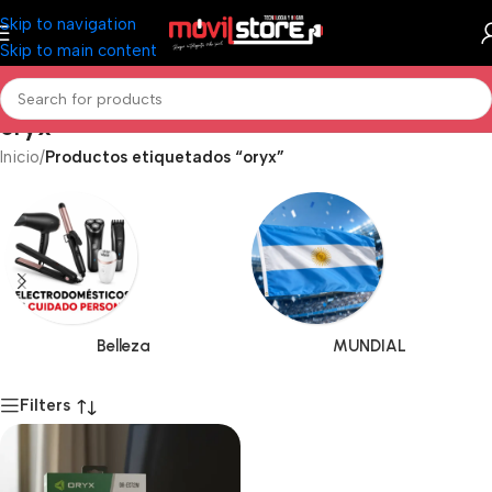
Skip to navigation
Skip to main content
oryx
Inicio
/
Productos etiquetados “oryx”
Belleza
MUNDIAL
Filters