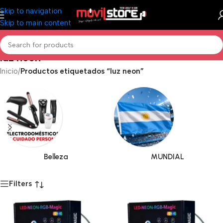
Skip to navigation
Skip to main content
luz neon
Inicio
/
Productos etiquetados “luz neon”
Belleza
MUNDIAL
Filters