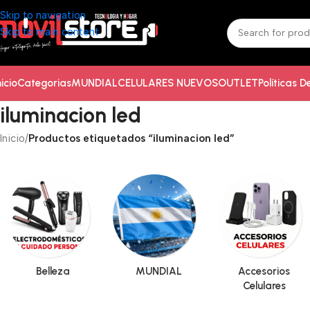
Skip to navigation
Skip to main content
nicio
Categorias
MUNDIAL
CELULARES NUEVOS
OUTLET
Políticas 
iluminacion led
Inicio
/
Productos etiquetados “iluminacion led”
Belleza
MUNDIAL
Accesorios
Celulares