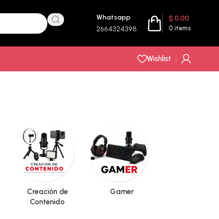
Whatsapp
$
0,00
0
items
2664324398
Wishlist
Creación de
Gamer
Hogar
Contenido