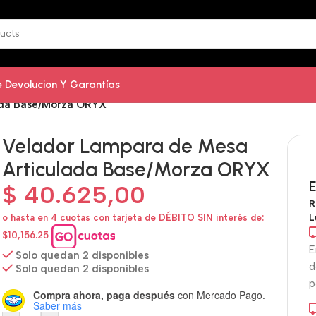
De Devolucion Y Garantías
ada Base/Morza ORYX
Velador Lampara de Mesa
Articulada Base/Morza ORYX
E
$
40.625,00
R
L
o hasta en 4 cuotas con tarjeta de DÉBITO SIN interés de:
$10,156.25
E
Solo quedan 2 disponibles
d
Solo quedan 2 disponibles
p
Compra ahora, paga después
con Mercado Pago.
Saber más