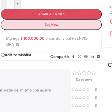
-
+
E
Añadir Al Carrito
Buy Now
¡Agrega
$
100.000,00
al carrito, y obtén ENVIO
GRATIS!
Add to wishlist
Compartir:
C
0 reviews
0
 al borde del mismo con agarre
0
0