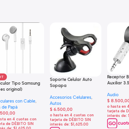
Receptor B
OT
Soporte Celular Auto
Auxiliar 3.
icular Tipo Samsung
Sopapa
 es original)
Audio
Accesorios Celulares
,
$
8.500,0
iculares con Cable
,
Autos
o hasta en 
 de Papá
$
6.500,00
tarjeta de 
.500,00
o hasta en 4 cuotas con
interés de:
asta en 4 cuotas con
tarjeta de DÉBITO SIN
jeta de DÉBITO SIN
interés de: $1,625.00
rés de: $1,625.00