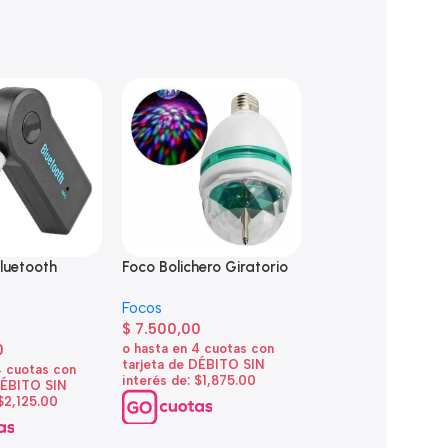
luetooth
Foco Bolichero Giratorio
Foco Bolichero Gir
5
Doble
Focos
$
7.500,00
Focos
0
$
9.200,00
o hasta en 4 cuotas con
tarjeta de DÉBITO SIN
4 cuotas con
o hasta en 4 cuotas
interés de: $1,875.00
DÉBITO SIN
tarjeta de DÉBITO 
 $2,125.00
interés de: $2,300.