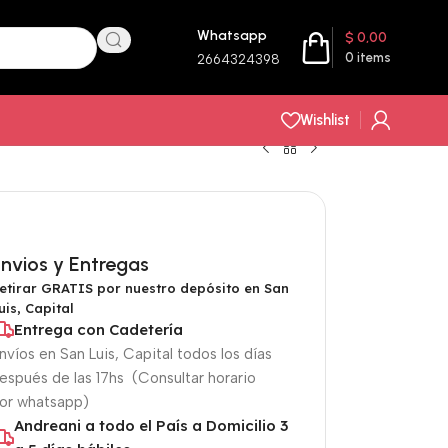
Whatsapp
$
0,00
0
items
2664324398
Wishlist
nvios y Entregas
etirar GRATIS por nuestro depósito en San
uis, Capital
Entrega con Cadetería
nvíos en San Luis, Capital todos los días
espués de las 17hs (Consultar horario
or whatsapp)
Andreani a todo el País a Domicilio 3