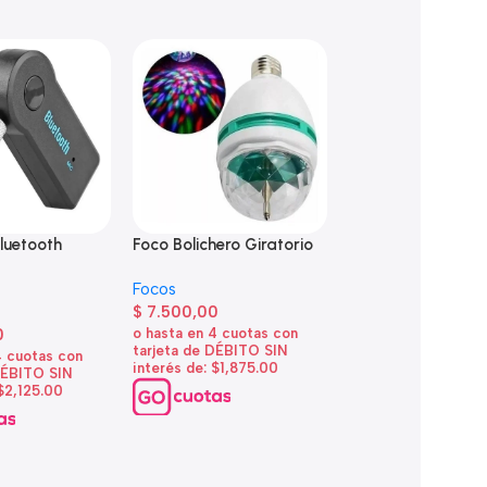
luetooth
Foco Bolichero Giratorio
Foco Bolichero Gir
5
Doble
Focos
$
7.500,00
Focos
0
$
9.200,00
o hasta en 4 cuotas con
tarjeta de DÉBITO SIN
4 cuotas con
o hasta en 4 cuotas
interés de: $1,875.00
DÉBITO SIN
tarjeta de DÉBITO 
 $2,125.00
interés de: $2,300.