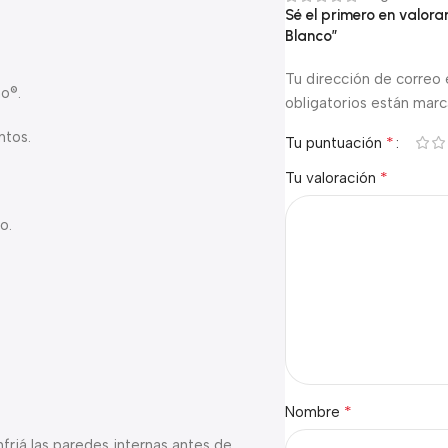
Sé el primero en valor
Blanco”
Tu dirección de correo 
o®.
obligatorios están mar
ntos.
*
Tu puntuación
*
Tu valoración
o.
*
Nombre
friá las paredes internas antes de