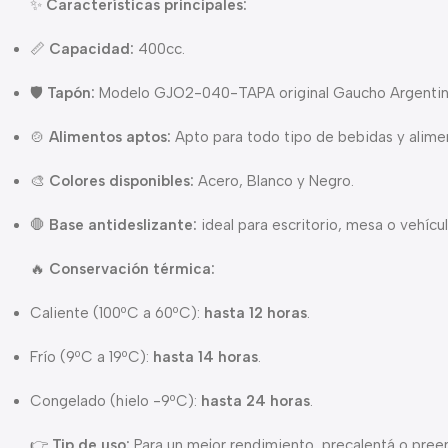
✨
Características principales:
📏
Capacidad:
400cc.
🛡️
Tapón:
Modelo GJO2-040-TAPA original Gaucho Argentin
🍲
Alimentos aptos:
Apto para todo tipo de bebidas y alime
🎨
Colores disponibles:
Acero, Blanco y Negro.
🛑
Base antideslizante:
ideal para escritorio, mesa o vehícul
🔥
Conservación térmica:
Caliente (100ºC a 60ºC):
hasta 12 horas
.
Frío (9ºC a 19ºC):
hasta 14 horas
.
Congelado (hielo -9ºC):
hasta 24 horas
.
👉
Tip de uso:
Para un mejor rendimiento, precalentá o preen