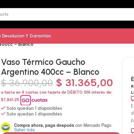
De Devolucion Y Garantías
400cc – Blanco
Vaso Térmico Gaucho
Argentino 400cc – Blanco
E
$
31.365,00
$
36.900,00
R
L
o hasta en 4 cuotas con tarjeta de DÉBITO SIN interés de:
$7,841.25
E
Solo quedan 1 disponibles
d
Solo quedan 1 disponibles
p
Compra ahora, paga después
con Mercado Pago.
Saber más