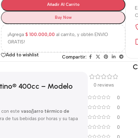
Añadir Al Carrito
E
Buy Now
¡Agrega
$
100.000,00
al carrito, y obtén ENVIO
GRATIS!
Add to wishlist
Compartir:
C
ntino® 400cc – Modelo
0 reviews
0
0
r con este
vaso/jarro térmico de
0
ura de tus bebidas por horas y su tapa
0
0