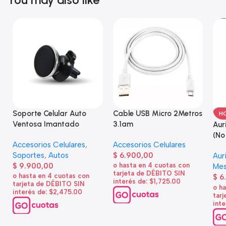
Soporte Celular Auto
Cable USB Micro 2Metros
H
Ventosa Imantado
3.1am
Aur
(No
Accesorios Celulares
,
Accesorios Celulares
Soportes
,
Autos
$
6.900,00
Aur
$
9.900,00
o hasta en 4 cuotas con
Mes
tarjeta de DÉBITO SIN
o hasta en 4 cuotas con
$
6
interés de: $1,725.00
tarjeta de DÉBITO SIN
o h
interés de: $2,475.00
tar
inte