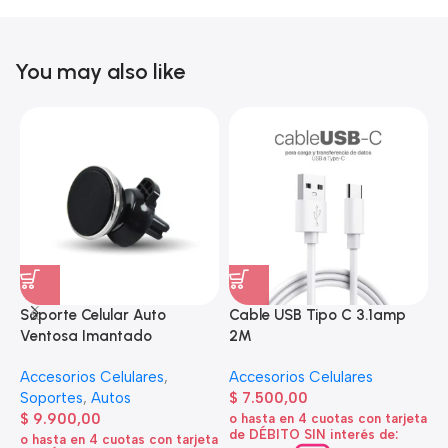
You may also like
Soporte Celular Auto
Cable USB Tipo C 3.1amp
A
Ventosa Imantado
2M
e
Accesorios Celulares
,
Accesorios Celulares
A
Soportes
,
Autos
$
7.500,00
d
$
9.900,00
o hasta en 4 cuotas con tarjeta
de DÉBITO SIN interés de:
$
o hasta en 4 cuotas con tarjeta