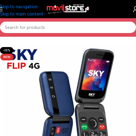
Skip to navigation
Skip to main content
Inicio
/
CELULARES NUEVOS
-10%
NEW