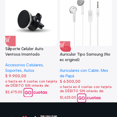
Soporte Celular Auto
HOT
S
Auricular Tipo Samsung (No
Ventosa Imantado
S
es original)
Accesorios Celulares
,
A
Auriculares con Cable
,
Mes
Soportes
,
Autos
$
de Papá
$
9.900,00
o
$
6.500,00
o hasta en 4 cuotas con tarjeta
d
de DÉBITO SIN interés de:
o hasta en 4 cuotas con tarjeta
$
de DÉBITO SIN interés de:
$2,475.00
$1,625.00