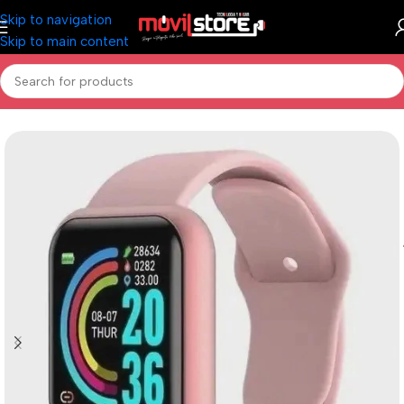
Skip to navigation
Skip to main content
Inicio
/
Accesorios Celulares
/
Reloj Smartwatch