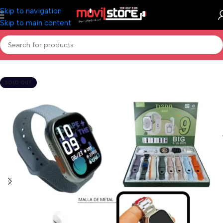
Skip to navigation
Skip to main content
Inicio
/
Accesorios Celulares
/
Reloj Smartwatch
SOLD OUT