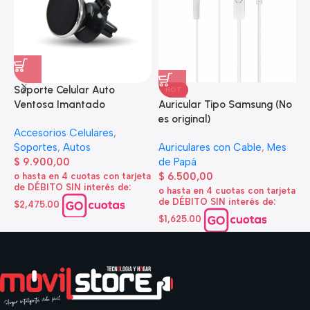
Soporte Celular Auto
HOT
S
Auricular Tipo Samsung (No
Ventosa Imantado
S
es original)
Accesorios Celulares
,
A
Auriculares con Cable
,
Mes
Soportes
,
Autos
$
de Papá
$
9.900,00
o
$
6.500,00
o hasta en 4 cuotas con tarjeta
d
de DÉBITO SIN interés de:
o hasta en 4 cuotas con tarjeta
$
de DÉBITO SIN interés de:
$2,475.00
$1,625.00