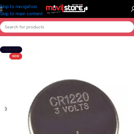
Skip to navigation
Skip to main content
Inicio
/
Accesorios Celulares
/
Baterías y Pilas
SOLD OUT
NEW