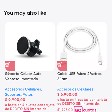
You may also like
Soporte Celular Auto
Cable USB Micro 2Metros
A
Ventosa Imantado
3.1am
e
Accesorios Celulares
,
Accesorios Celulares
A
Soportes
,
Autos
$
6.900,00
d
$
9.900,00
o hasta en 4 cuotas con tarjeta
de DÉBITO SIN interés de:
$
o hasta en 4 cuotas con tarjeta
de DÉBITO SIN interés de:
$1,725.00
o