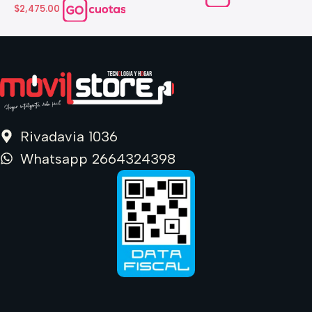
d
$2,475.00
$
Rivadavia 1036
Whatsapp 2664324398