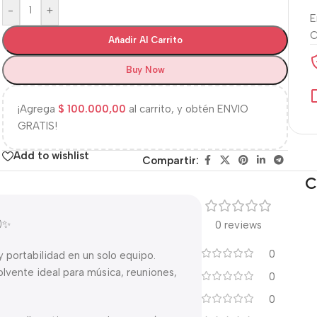
-
+
E
Añadir Al Carrito
Buy Now
¡Agrega
$
100.000,00
al carrito, y obtén ENVIO
GRATIS!
Add to wishlist
Compartir:
C
🔊✨
0 reviews
0
 portabilidad en un solo equipo.
lvente ideal para música, reuniones,
0
0