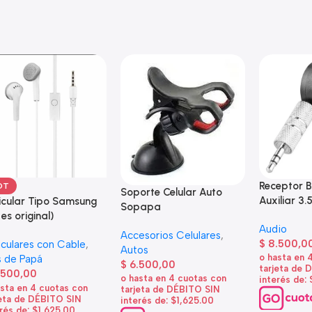
Receptor B
OT
Soporte Celular Auto
Auxiliar 3.
icular Tipo Samsung
Sopapa
 es original)
Audio
Accesorios Celulares
,
$
8.500,0
iculares con Cable
,
Autos
o hasta en 
 de Papá
$
6.500,00
tarjeta de 
.500,00
o hasta en 4 cuotas con
interés de:
asta en 4 cuotas con
tarjeta de DÉBITO SIN
jeta de DÉBITO SIN
interés de: $1,625.00
rés de: $1,625.00