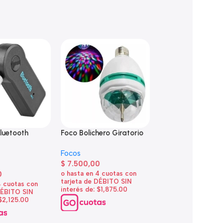
luetooth
Foco Bolichero Giratorio
Foco Bolichero Gir
5
Doble
Focos
$
7.500,00
Focos
0
$
9.200,00
o hasta en 4 cuotas con
tarjeta de DÉBITO SIN
4 cuotas con
o hasta en 4 cuotas
interés de: $1,875.00
DÉBITO SIN
tarjeta de DÉBITO 
 $2,125.00
interés de: $2,300.