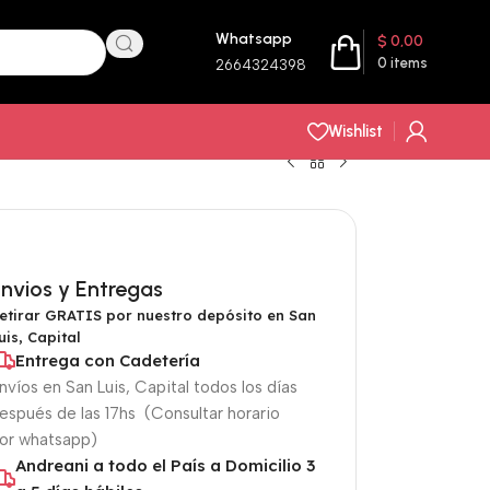
Whatsapp
$
0,00
0
items
2664324398
Wishlist
nvios y Entregas
etirar GRATIS por nuestro depósito en San
uis, Capital
Entrega con Cadetería
nvíos en San Luis, Capital todos los días
espués de las 17hs (Consultar horario
or whatsapp)
Andreani a todo el País a Domicilio 3