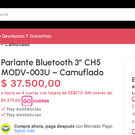
De Devolucion Y Garantías
 – Camuflado
Parlante Bluetooth 3″ CH5
MODV-003U – Camuflado
E
$
37.500,00
R
L
o hasta en 4 cuotas con tarjeta de DÉBITO SIN interés de:
$9,375.00
E
Hay existencias
d
Hay existencias
p
Compra ahora, paga después
con Mercado Pago.
Saber más