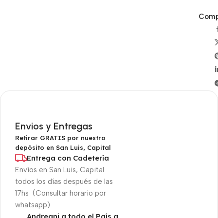
Compa
Envios y Entregas
Retirar GRATIS por nuestro
depósito en San Luis, Capital
Entrega con Cadetería
Envíos en San Luis, Capital
todos los días después de las
17hs (Consultar horario por
whatsapp)
Andreani a todo el País a