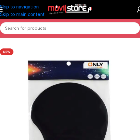
Skip to navigation
Skip to main content
Inicio
/
Informática
/
Mouse
NEW