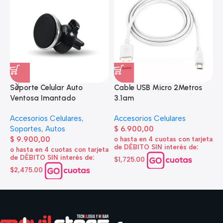
Soporte Celular Auto
Cable USB Micro 2Metros
A
Ventosa Imantado
3.1am
e
Accesorios Celulares
,
Accesorios Celulares
A
Soportes
,
Autos
$
6.900,00
d
$
9.900,00
o hasta en 4 cuotas con tarjeta
de DÉBITO SIN interés de:
$
o hasta en 4 cuotas con tarjeta
de DÉBITO SIN interés de:
$1,725.00
o
d
$2,475.00
$