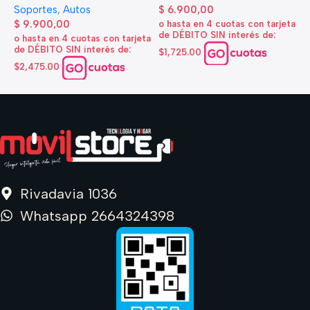
A
Soportes
,
Autos
$
6.900,00
d
$
9.900,00
o hasta en 4 cuotas con tarjeta
de DÉBITO SIN interés de:
$
o hasta en 4 cuotas con tarjeta
de DÉBITO SIN interés de:
$1,725.00
o
d
$2,475.00
$
Rivadavia 1036
Whatsapp 2664324398