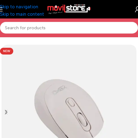
Skip to navigation
Skip to main content
Inicio
/
Informática
/
Mouse
NEW