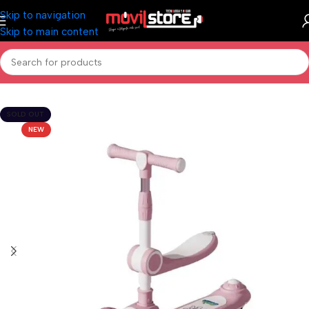
Skip to navigation
Skip to main content
Inicio
/
Accesorios Celulares
SOLD OUT
NEW