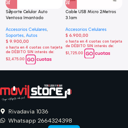
Soporte Celular Auto
Cable USB Micro 2Metros
A
Ventosa Imantado
3.1am
e
Accesorios Celulares
,
Accesorios Celulares
A
Soportes
,
Autos
$
6.900,00
d
$
9.900,00
o hasta en 4 cuotas con tarjeta
de DÉBITO SIN interés de:
$
o hasta en 4 cuotas con tarjeta
de DÉBITO SIN interés de:
$1,725.00
o
d
$2,475.00
$
Rivadavia 1036
Whatsapp 2664324398