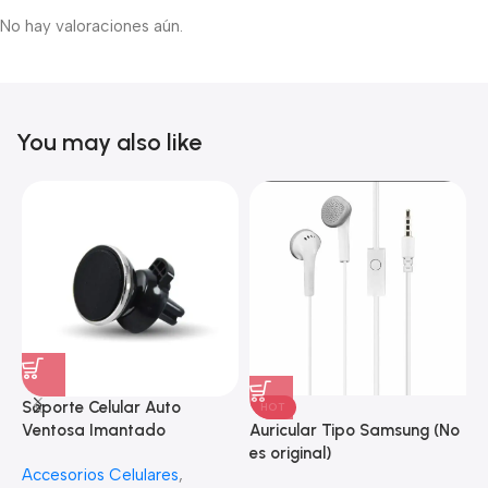
No hay valoraciones aún.
You may also like
Soporte Celular Auto
HOT
S
Auricular Tipo Samsung (No
Ventosa Imantado
S
es original)
Accesorios Celulares
,
A