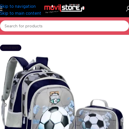
Skip to navigation
Skip to main content
Inicio
/
Marroquinería y Librería
/
Mochilas
SOLD OUT