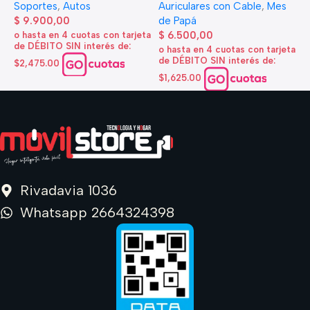
Auriculares con Cable
,
Mes
Soportes
,
Autos
$
de Papá
$
9.900,00
o
$
6.500,00
o hasta en 4 cuotas con tarjeta
d
de DÉBITO SIN interés de:
o hasta en 4 cuotas con tarjeta
$
de DÉBITO SIN interés de:
$2,475.00
$1,625.00
Rivadavia 1036
Whatsapp 2664324398