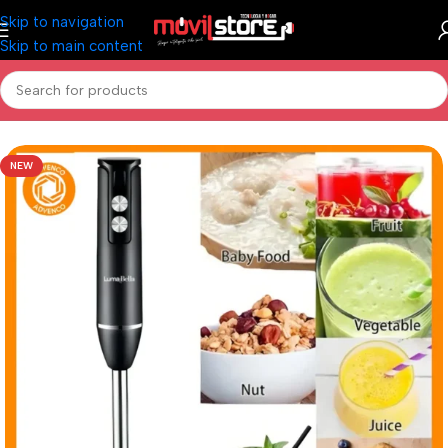
Skip to navigation
Skip to main content
Inicio
/
Hogar
/
Pequeños Electrodomésticos
NEW