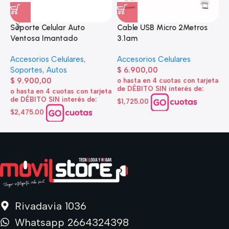
Soporte Celular Auto
Cable USB Micro 2Metros
A
Ventosa Imantado
3.1am
e
Accesorios Celulares
,
Accesorios Celulares
A
Soportes
,
Autos
$
6.900,00
d
$
9.900,00
o hasta en 4 cuotas con tarjeta
de DÉBITO SIN interés de:
$
o hasta en 4 cuotas con tarjeta
de DÉBITO SIN interés de:
$1,725.00
o
d
$2,475.00
$
Rivadavia 1036
Whatsapp 2664324398