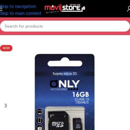
Skip to navigation
Skip to main content
Inicio
/
Informática
/
Pen Drives y Memorias
NEW