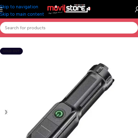
Skip to navigation
Skip to main content
Inicio
/
Hogar
/
Pequeños Electrodomésticos
SOLD OUT