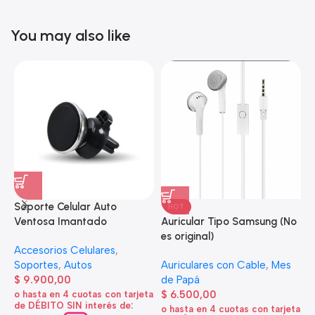
You may also like
Soporte Celular Auto
HOT
S
Auricular Tipo Samsung (No
Ventosa Imantado
S
es original)
Accesorios Celulares
,
A
Auriculares con Cable
,
Mes
Soportes
,
Autos
$
de Papá
$
9.900,00
o
$
6.500,00
o hasta en 4 cuotas con tarjeta
d
de DÉBITO SIN interés de:
o hasta en 4 cuotas con tarjeta