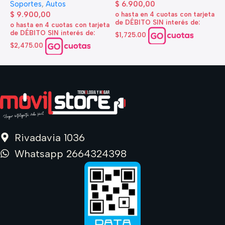
A
Soportes
,
Autos
$
6.900,00
d
$
9.900,00
o hasta en 4 cuotas con tarjeta
de DÉBITO SIN interés de:
$
o hasta en 4 cuotas con tarjeta
de DÉBITO SIN interés de:
$1,725.00
o
d
$2,475.00
$
Rivadavia 1036
Whatsapp 2664324398