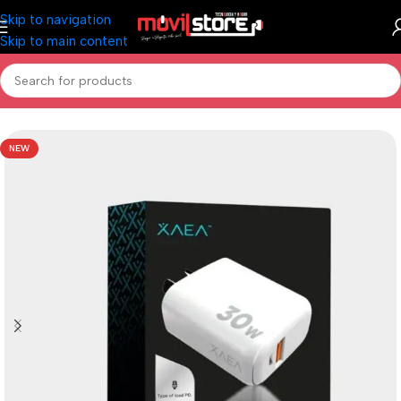
Skip to navigation
Skip to main content
Inicio
/
Accesorios Celulares
/
Cargadores
NEW