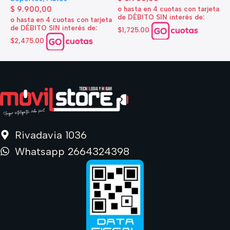
d
$
9.900,00
o hasta en 4 cuotas con tarjeta
de DÉBITO SIN interés de:
$
o hasta en 4 cuotas con tarjeta
de DÉBITO SIN interés de:
$1,725.00
o
d
$2,475.00
$
Rivadavia 1036
Whatsapp 2664324398