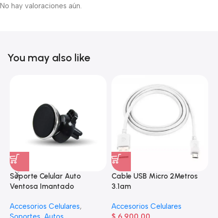
No hay valoraciones aún.
You may also like
Soporte Celular Auto
Cable USB Micro 2Metros
A
Ventosa Imantado
3.1am
e
Accesorios Celulares
,
Accesorios Celulares
A
Soportes
,
Autos
$
6.900,00