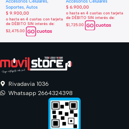
Accesorios Celulares
,
Accesorios Celulares
A
Soportes
,
Autos
$
6.900,00
d
$
9.900,00
o hasta en 4 cuotas con tarjeta
de DÉBITO SIN interés de:
$
o hasta en 4 cuotas con tarjeta
de DÉBITO SIN interés de:
$1,725.00
o
d
$2,475.00
$
Rivadavia 1036
Whatsapp 2664324398