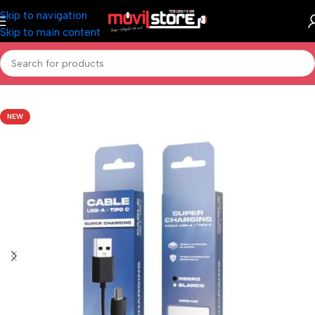
Skip to navigation
Skip to main content
Inicio
/
Accesorios Celulares
/
Cables y Adaptadores
NEW