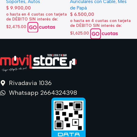
Auriculares con Cable
,
Mes
Soportes
,
Autos
$
de Papá
$
9.900,00
o
$
6.500,00
o hasta en 4 cuotas con tarjeta
d
de DÉBITO SIN interés de:
o hasta en 4 cuotas con tarjeta
$
de DÉBITO SIN interés de:
$2,475.00
$1,625.00
Rivadavia 1036
Whatsapp 2664324398