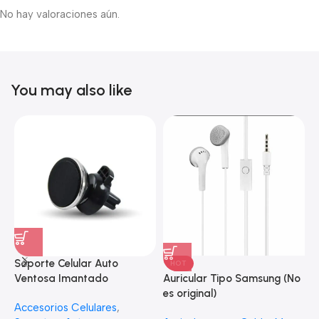
No hay valoraciones aún.
You may also like
Soporte Celular Auto
HOT
S
Auricular Tipo Samsung (No
Ventosa Imantado
S
es original)
Accesorios Celulares
,
A