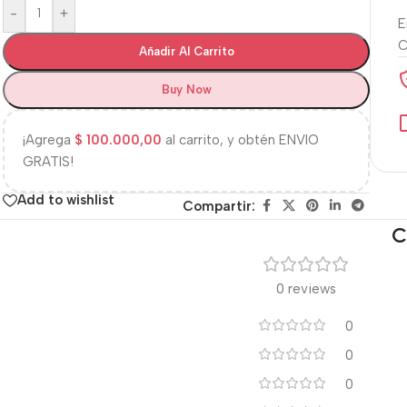
-
+
E
Añadir Al Carrito
Buy Now
¡Agrega
$
100.000,00
al carrito, y obtén ENVIO
GRATIS!
Add to wishlist
Compartir:
C
0 reviews
0
0
0