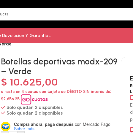
De Devolucion Y Garantías
Verde
Botellas deportivas modx-209
– Verde
E
$
10.625,00
R
L
o hasta en 4 cuotas con tarjeta de DÉBITO SIN interés de:
$2,656.25
E
Solo quedan 2 disponibles
d
Solo quedan 2 disponibles
p
Compra ahora, paga después
con Mercado Pago.
Saber más