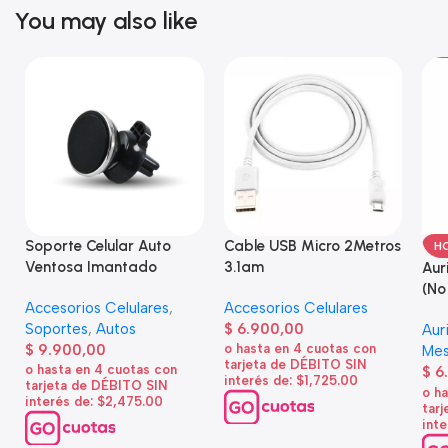
You may also like
Soporte Celular Auto
Cable USB Micro 2Metros
H
Ventosa Imantado
3.1am
Aur
(No
Accesorios Celulares
,
Accesorios Celulares
Soportes
,
Autos
$
6.900,00
Aur
$
9.900,00
o hasta en 4 cuotas con
Mes
tarjeta de DÉBITO SIN
o hasta en 4 cuotas con
$
6
interés de: $1,725.00
tarjeta de DÉBITO SIN
o h
interés de: $2,475.00
tar
inte