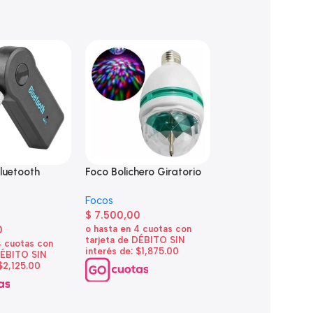
luetooth
Foco Bolichero Giratorio
Foco Bolichero Gir
5
Doble
Focos
$
7.500,00
Focos
0
$
9.200,00
o hasta en 4 cuotas con
tarjeta de DÉBITO SIN
4 cuotas con
o hasta en 4 cuotas
interés de: $1,875.00
DÉBITO SIN
tarjeta de DÉBITO 
 $2,125.00
interés de: $2,300.