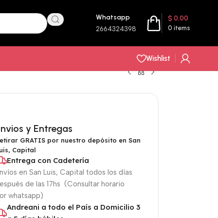
Whatsapp
$
0,00
0
items
2664324398
Wishlist
nvios y Entregas
etirar GRATIS por nuestro depósito en San
uis, Capital
Entrega con Cadetería
nvíos en San Luis, Capital todos los días
espués de las 17hs (Consultar horario
or whatsapp)
Andreani a todo el País a Domicilio 3