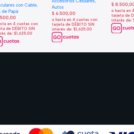
Accesorios Celulares
,
$
8.500,0
iculares con Cable
,
Autos
o hasta en 
 de Papá
$
6.500,00
tarjeta de 
.500,00
o hasta en 4 cuotas con
interés de:
asta en 4 cuotas con
tarjeta de DÉBITO SIN
jeta de DÉBITO SIN
interés de: $1,625.00
rés de: $1,625.00