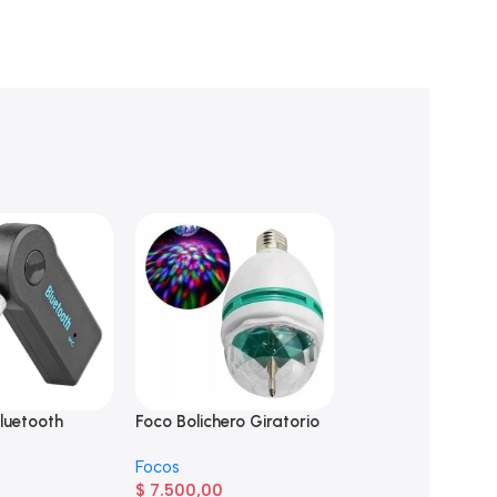
luetooth
Foco Bolichero Giratorio
Foco Bolichero Gir
5
Doble
Focos
$
7.500,00
Focos