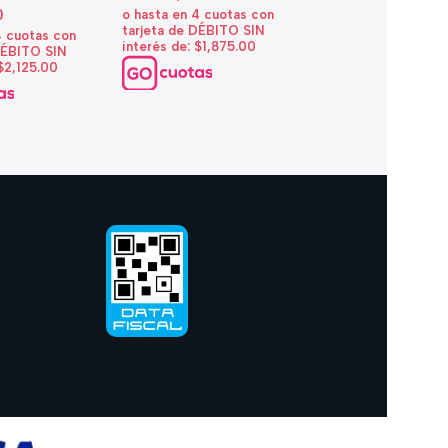
0
$
9.200,00
o hasta en 4 cuotas con
tarjeta de DÉBITO SIN
4 cuotas con
o hasta en 4 cuotas
interés de: $1,875.00
DÉBITO SIN
tarjeta de DÉBITO 
 $2,125.00
interés de: $2,300.