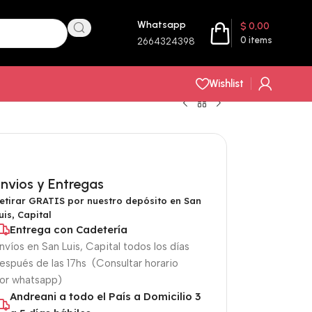
Whatsapp
$
0,00
0
items
2664324398
Wishlist
nvios y Entregas
etirar GRATIS por nuestro depósito en San
uis, Capital
Entrega con Cadetería
nvíos en San Luis, Capital todos los días
espués de las 17hs (Consultar horario
or whatsapp)
Andreani a todo el País a Domicilio 3