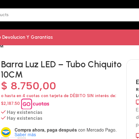
De Devolucion Y Garantías
CM
Barra Luz LED – Tubo Chiquito
10CM
E
$
8.750,00
R
L
o hasta en 4 cuotas con tarjeta de DÉBITO SIN interés de:
$2,187.50
E
Hay existencias
d
Hay existencias
p
Compra ahora, paga después
con Mercado Pago.
Saber más