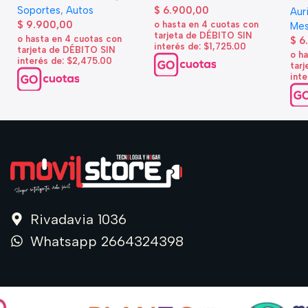
Soportes
,
Autos
$
6.900,00
Aur
$
9.900,00
o hasta en 4 cuotas con
Mes
tarjeta de DÉBITO SIN
o hasta en 4 cuotas con
$
6
interés de: $1,725.00
tarjeta de DÉBITO SIN
o h
interés de: $2,475.00
tar
inte
Rivadavia 1036
Whatsapp 2664324398