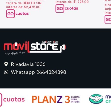
interés de: $1,725.00
tarjeta de DÉBITO SIN
o h
interés de: $2,475.00
tar
inte
Rivadavia 1036
Whatsapp 2664324398