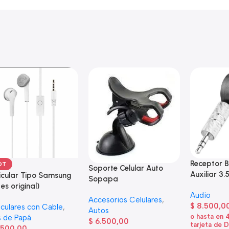
Receptor B
OT
Soporte Celular Auto
Auxiliar 3.
icular Tipo Samsung
Sopapa
 es original)
Audio
Accesorios Celulares
,
$
8.500,0
iculares con Cable
,
Autos
o hasta en 
 de Papá
$
6.500,00
tarjeta de 
.500,00