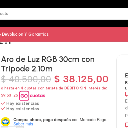
De Devolucion Y Garantías
2.10m
Aro de Luz RGB 30cm con
Trípode 2.10m
E
$
38.125,00
$
40.500,00
R
L
o hasta en 4 cuotas con tarjeta de DÉBITO SIN interés de:
$9,531.25
E
Hay existencias
d
Hay existencias
p
Compra ahora, paga después
con Mercado Pago.
Saber más