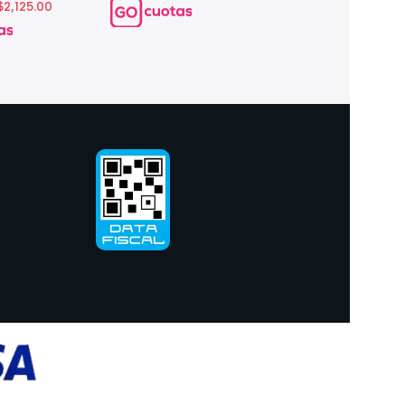
 $2,125.00
interés de: $2,300.