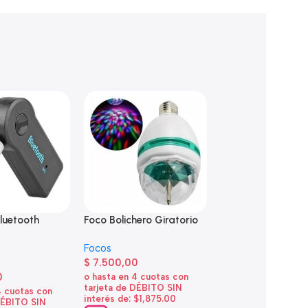
luetooth
Foco Bolichero Giratorio
Foco Bolichero Gir
5
Doble
Focos
$
7.500,00
Focos
0
$
9.200,00
o hasta en 4 cuotas con
tarjeta de DÉBITO SIN
4 cuotas con
o hasta en 4 cuotas
interés de: $1,875.00
DÉBITO SIN
tarjeta de DÉBITO 