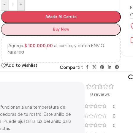
-
+
E
Añadir Al Carrito
Buy Now
¡Agrega
$
100.000,00
al carrito, y obtén ENVIO
GRATIS!
Add to wishlist
Compartir:
C
0 reviews
0
 funcionan a una temperatura de
edoras de tu rostro. Este anillo de
0
s. Puede ajustar la luz del anillo para
0
ectas.