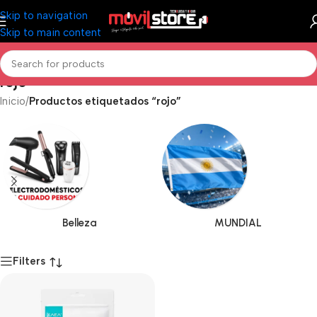
Skip to navigation
Skip to main content
rojo
Inicio
/
Productos etiquetados “rojo”
Belleza
MUNDIAL
Filters