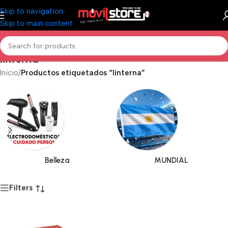
Skip to navigation
Skip to main content
linterna
Inicio
/
Productos etiquetados “linterna”
Belleza
MUNDIAL
Filters