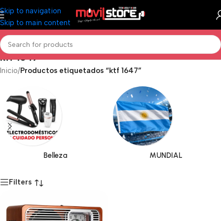
Skip to navigation
Skip to main content
ktf 1647
Inicio
/
Productos etiquetados “ktf 1647”
Belleza
MUNDIAL
Filters