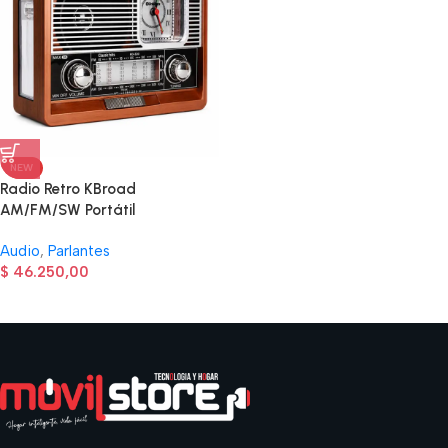
NEW
Radio Retro KBroad
AM/FM/SW Portátil
Multifunción KTF-1647
Audio
,
Parlantes
$
46.250,00
Read more