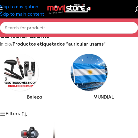
Skip to navigation
Skip to main content
auricular usams
Inicio
/
Productos etiquetados “auricular usams”
Belleza
MUNDIAL
Filters