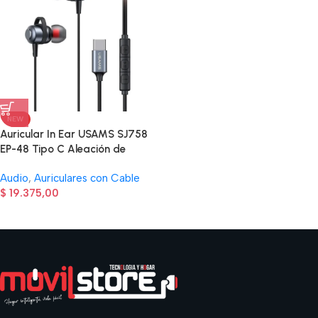
NEW
Auricular In Ear USAMS SJ758
EP-48 Tipo C Aleación de
Aluminio
Audio
,
Auriculares con Cable
$
19.375,00
Read more