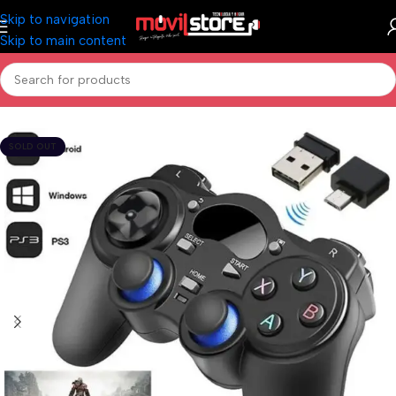
Skip to navigation
Skip to main content
Inicio
/
Gamer
/
Joystick
SOLD OUT