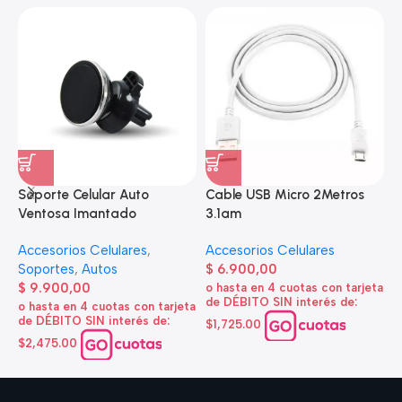
Soporte Celular Auto
Cable USB Micro 2Metros
A
Ventosa Imantado
3.1am
e
Accesorios Celulares
,
Accesorios Celulares
A
Soportes
,
Autos
$
6.900,00
d
$
9.900,00
o hasta en 4 cuotas con tarjeta
de DÉBITO SIN interés de:
$
o hasta en 4 cuotas con tarjeta
de DÉBITO SIN interés de:
$1,725.00
o
d
$2,475.00
$