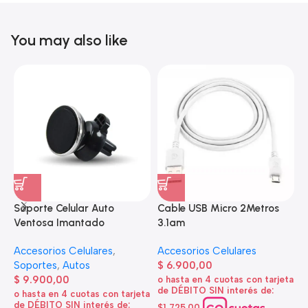
You may also like
Soporte Celular Auto
Cable USB Micro 2Metros
A
Ventosa Imantado
3.1am
e
Accesorios Celulares
,
Accesorios Celulares
A
Soportes
,
Autos
$
6.900,00
d
$
9.900,00
o hasta en 4 cuotas con tarjeta
de DÉBITO SIN interés de:
$
o hasta en 4 cuotas con tarjeta
de DÉBITO SIN interés de:
$1,725.00
o