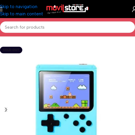
Skip to navigation
Skip to main content
Inicio
/
Gamer
/
Joystick
SOLD OUT