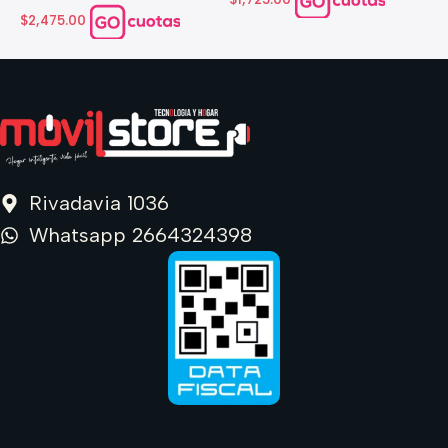
d
$2,475.00
$
Rivadavia 1036
Whatsapp 2664324398