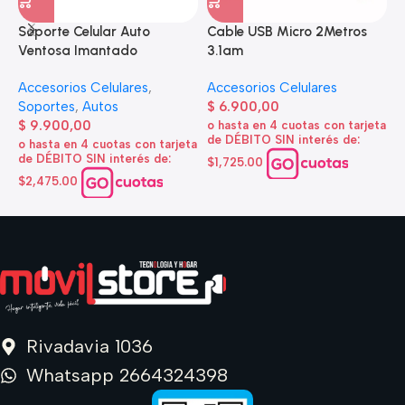
Soporte Celular Auto
Cable USB Micro 2Metros
A
Ventosa Imantado
3.1am
e
Accesorios Celulares
,
Accesorios Celulares
A
Soportes
,
Autos
$
6.900,00
d
$
9.900,00
o hasta en 4 cuotas con tarjeta
de DÉBITO SIN interés de:
$
o hasta en 4 cuotas con tarjeta
de DÉBITO SIN interés de:
$1,725.00
o
d
$2,475.00
$
Rivadavia 1036
Whatsapp 2664324398