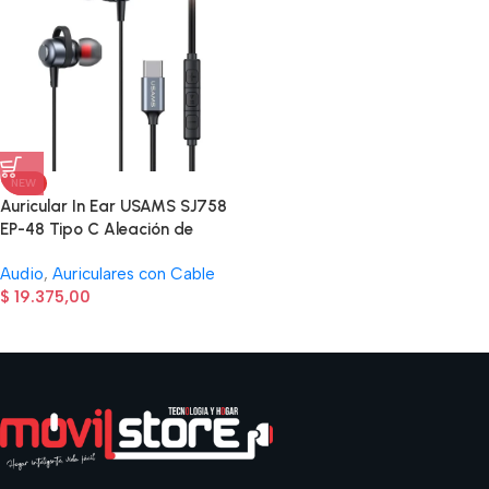
NEW
Auricular In Ear USAMS SJ758
EP-48 Tipo C Aleación de
Aluminio
Audio
,
Auriculares con Cable
$
19.375,00
Read more