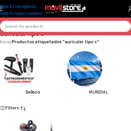
Skip to navigation
Skip to main content
auricular tipo c
Inicio
/
Productos etiquetados “auricular tipo c”
Belleza
MUNDIAL
Filters